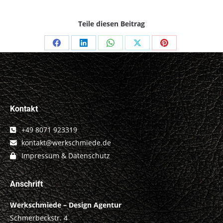
Teile diesen Beitrag
Share
Share
Share
Share
Share
on
on
on
on
on
Facebook
LinkedIn
WhatsApp
X
Pinterest
Kontakt
+49 8071 923319
kontakt@werkschmiede.de
Impressum & Datenschutz
Anschrift
Werkschmiede – Design Agentur
Schmerbeckstr. 4