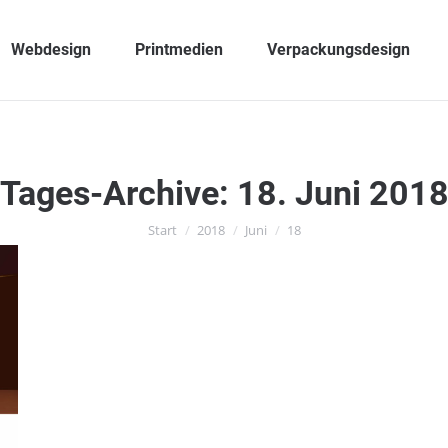
Webdesign
Printmedien
Verpackungsdesign
Tages-Archive:
18. Juni 201
Sie befinden sich hier:
Start
2018
Juni
18