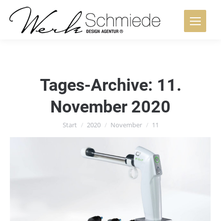
Tages-Archive:
11.
November 2020
Sie befinden sich hier:
Start
2020
November
11