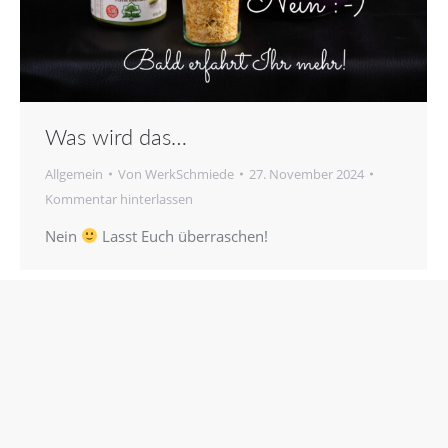
Was wird das…
Allgemein
Von
WerkSchmiede
27. November 2024
Kommentar hinterlassen
Nein
Lasst Euch überraschen!