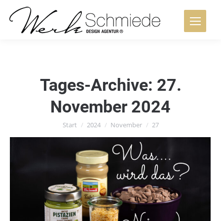
Tages-Archive:
27.
November 2024
Sie befinden sich hier:
Start
2024
November
27