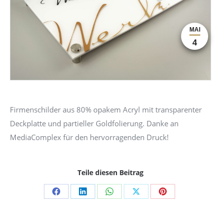
MAI
4
Firmenschilder aus 80% opakem Acryl mit transparenter
Deckplatte und partieller Goldfolierung. Danke an
MediaComplex für den hervorragenden Druck!
Teile diesen Beitrag
Share
Share
Share
Share
Share
on
on
on
on
on