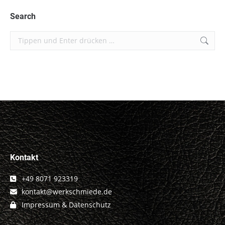
Facebook
LinkedIn
WhatsApp
X
Pinterest
Search
Search:
Kontakt
+49 8071 923319
kontakt@werkschmiede.de
Impressum & Datenschutz