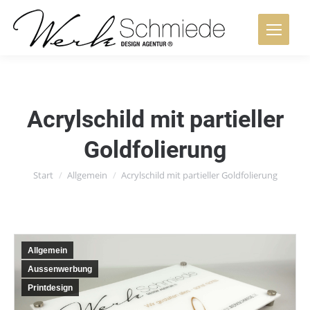
Acrylschild mit partieller
Goldfolierung
Sie befinden sich hier:
Start
Allgemein
Acrylschild mit partieller Goldfolierung
Allgemein
Aussenwerbung
Printdesign