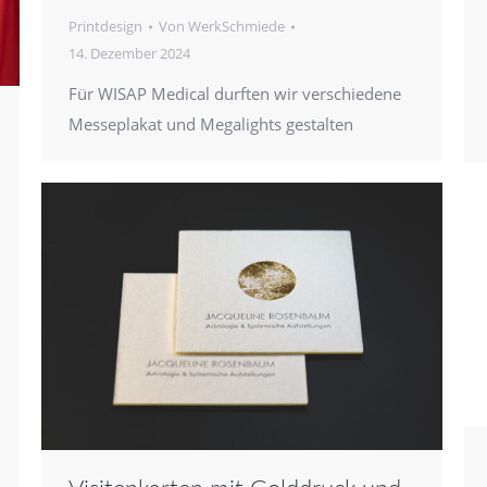
Printdesign
Von
WerkSchmiede
14. Dezember 2024
Für WISAP Medical durften wir verschiedene
Messeplakat und Megalights gestalten