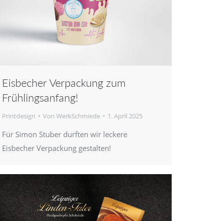
Eisbecher Verpackung zum
Frühlingsanfang!
Printdesign
Von
WerkSchmiede
1. April 2025
Für Simon Stuber durften wir leckere
Eisbecher Verpackung gestalten!