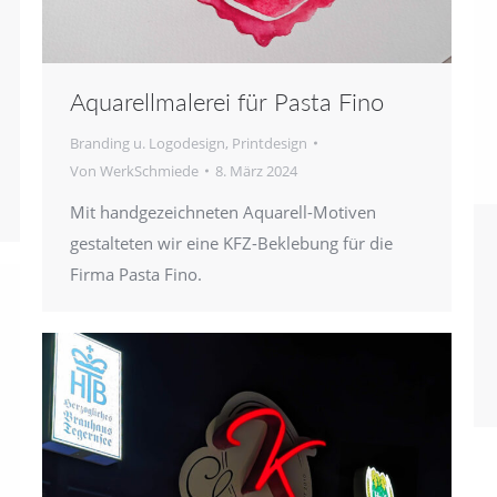
Aquarellmalerei für Pasta Fino
Branding u. Logodesign
,
Printdesign
Von
WerkSchmiede
8. März 2024
Mit handgezeichneten Aquarell-Motiven
gestalteten wir eine KFZ-Beklebung für die
Firma Pasta Fino.