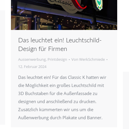
Das leuchtet ein! Leuchtschild-
Design für Firmen
Aussenwerbung
,
Printdesign
Von
WerkSchmiede
12. Februar 2024
Das leuchtet ein! Für das Classic K hatten wir
die Möglichkeit ein großes Leuchtschild mit
3D Buchstaben für die Außenfassade zu
designen und anschließend zu drucken.
Zusätzlich kümmerten wir uns um die
Außenwerbung durch Plakate und Banner.