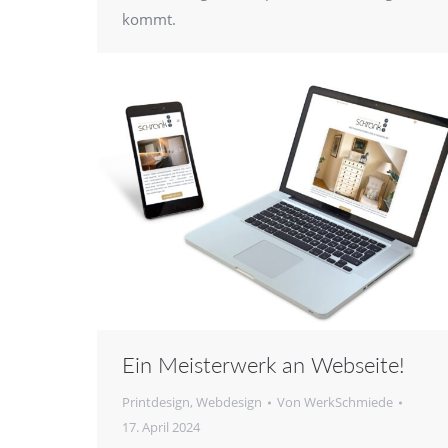
kommt.
Ein Meisterwerk an Webseite!
Printdesign
,
Webdesign
Von
WerkSchmiede
17. April 2024