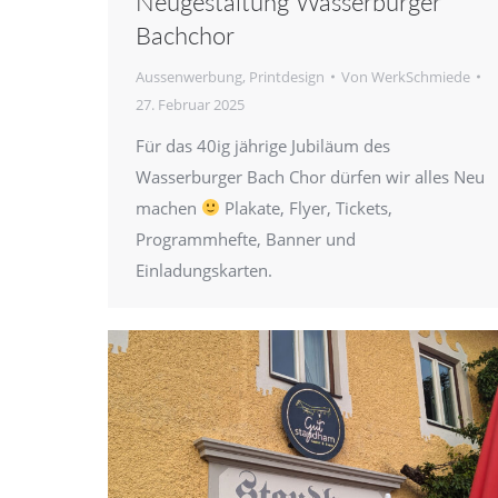
Neugestaltung Wasserburger
Bachchor
Aussenwerbung
,
Printdesign
Von
WerkSchmiede
27. Februar 2025
Für das 40ig jährige Jubiläum des
Wasserburger Bach Chor dürfen wir alles Neu
machen
Plakate, Flyer, Tickets,
Programmhefte, Banner und
Einladungskarten.