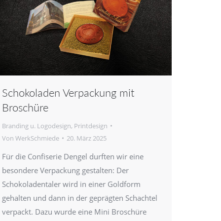
Schokoladen Verpackung mit
Broschüre
Branding u. Logodesign
,
Printdesign
Von
WerkSchmiede
20. März 2025
Für die Confiserie Dengel durften wir eine
besondere Verpackung gestalten: Der
Schokoladentaler wird in einer Goldform
gehalten und dann in der geprägten Schachtel
verpackt. Dazu wurde eine Mini Broschüre