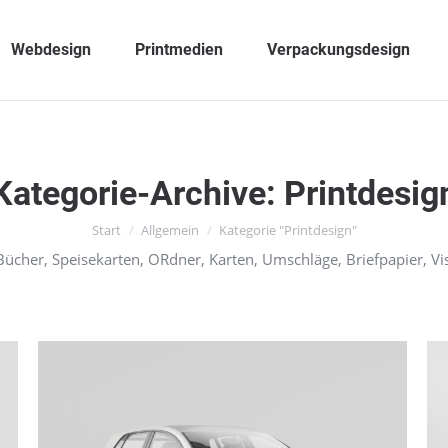
Webdesign
Printmedien
Verpackungsdesign
Kategorie-Archive:
Printdesig
Sie befinden sich hier:
Start
Allgemein
Kategorie "Printdesign"
 Bücher, Speisekarten, ORdner, Karten, Umschläge, Briefpapier, Vi