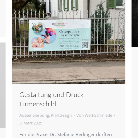
Gestaltung und Druck
Firmenschild
Aussenwerbung
,
Printdesign
Von
WerkSchmiede
3. März 2025
Für die Praxis Dr. Stefanie Berlinger durften