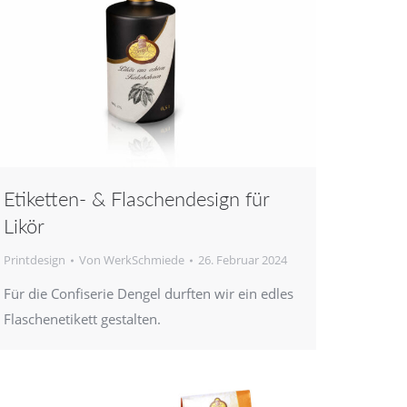
Etiketten- & Flaschendesign für
Likör
Printdesign
Von
WerkSchmiede
26. Februar 2024
Für die Confiserie Dengel durften wir ein edles
Flaschenetikett gestalten.