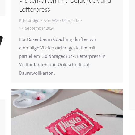
Visitenkarten mit Golddruck und
Letterpress
Printdesign
Von
WerkSchmiede
17. September 2024
Für Rosenbaum Coaching durften wir
einmalige Visitenkarten gestalten mit
partiellem Goldprägedruck, Letterpress in
Volltonfarben und Goldschnitt auf
Baumwollkarton.