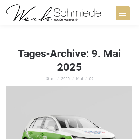
Tages-Archive:
9. Mai
2025
Sie befinden sich hier:
Start
2025
Mai
09